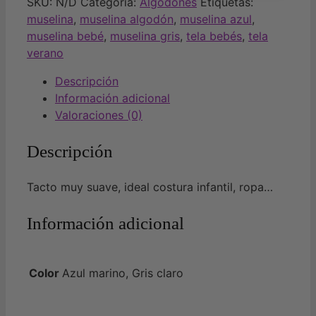
SKU:
N/D
Categoría:
Algodones
Etiquetas:
muselina
,
muselina algodón
,
muselina azul
,
muselina bebé
,
muselina gris
,
tela bebés
,
tela
verano
Descripción
Información adicional
Valoraciones (0)
Descripción
Tacto muy suave, ideal costura infantil, ropa…
Información adicional
Color
Azul marino, Gris claro