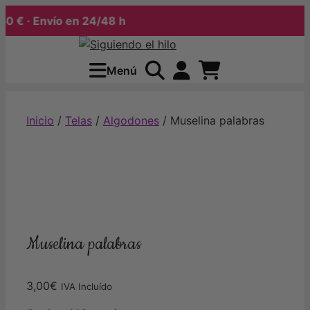
€ · Envío en 24/48 h
Saltar
al
Menú
contenido
Inicio
/
Telas
/
Algodones
/ Muselina palabras
Muselina palabras
3,00
€
IVA Incluído