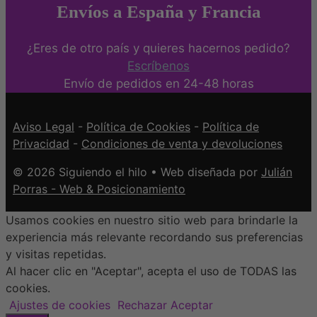
Envíos a España y Francia
¿Eres de otro país y quieres hacernos pedido?
Escríbenos
Envío de pedidos en 24-48 horas
Aviso Legal
-
Política de Cookies
-
Política de
Privacidad
-
Condiciones de venta y devoluciones
© 2026 Siguiendo el hilo • Web diseñada por
Julián
Porras - Web & Posicionamiento
Usamos cookies en nuestro sitio web para brindarle la
experiencia más relevante recordando sus preferencias
y visitas repetidas.
Al hacer clic en "Aceptar", acepta el uso de TODAS las
cookies.
Ajustes de cookies
Rechazar
Aceptar