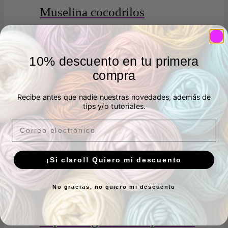
Muselina cocodrilos
3,00
€
IVA Incluído
2 en stock
10% descuento en tu primera
Añadir al carrito
compra
Recibe antes que nadie nuestras novedades, además de
tips y/o tutoriales.
Muselina mostaza de algodón
Email
constelaciones de Katia
3,00
€
IVA Incluído
¡Si claro!! Quiero mi descuento
14 en stock
Añadir al carrito
No gracias, no quiero mi descuento
Popelín algodón mariposas de