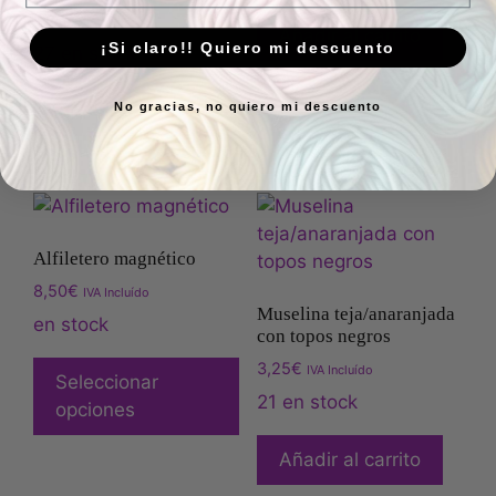
4,00
€
IVA Incluído
Añadir al carrito
¡Si claro!! Quiero mi descuento
27 en stock
Añadir al carrito
No gracias, no quiero mi descuento
Alfiletero magnético
8,50
€
IVA Incluído
Muselina teja/anaranjada
en stock
con topos negros
3,25
€
IVA Incluído
Seleccionar
21 en stock
opciones
Añadir al carrito