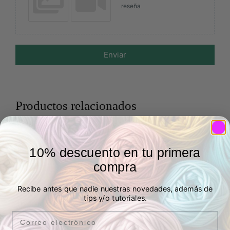
reseña
Enviar
Productos relacionados
10% descuento en tu primera
compra
Bobina de hilo
transparente
Recibe antes que nadie nuestras novedades, además de
Loneta reciclada rayas
tips y/o tutoriales.
Valorado
divertidas / Recycled
2,60
€
IVA Incluído
con
Canvas Funny Stripes
Email
5.00
6 en stock
Salinas
de 5