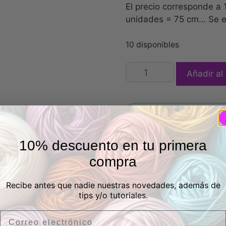
El precio corresponde a
unidades = 75 cm… Se en
10 disponibles
Añadir al 
¿Tienes alguna duda sob
Escríbeme por WhatsApp y
10% descuento en tu primera
Escribirme por Wha
compra
Categoría:
Algodones
Et
Recibe antes que nadie nuestras novedades, además de
ballenas
,
tela bebés
,
tel
tips y/o tutoriales.
Email