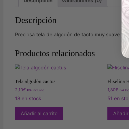
Descripción
Valoraciones (0)
Descripción
Preciosa tela de algodón de tacto muy suave y fond
Productos relacionados
Tela algodón cactus
Fliselina 
2,10
€
1,80
€
IVA Incluído
IVA In
18 en stock
51 en sto
Añadir al carrito
Añadir 