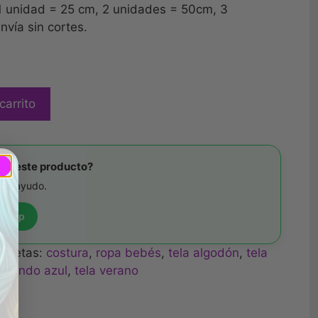
 1 unidad = 25 cm, 2 unidades = 50cm, 3
vía sin cortes.
carrito
re este producto?
 te ayudo.
tsApp
iquetas:
costura
,
ropa bebés
,
tela algodón
,
tela
a fondo azul
,
tela verano