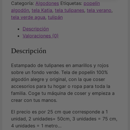
Katia
Categoría:
Algodones
Etiquetas:
popelín
cantidad
algodón
,
tela Katia
,
tela tulipanes
,
tela verano
,
tela verde agua
,
tulipán
Descripción
Valoraciones (0)
Descripción
Estampado de tulipanes en amarillos y rojos
sobre un fondo verde. Tela de popelín 100%
algodón alegre y original, con la que coser
accesorios para tu hogar o ropa para toda la
familia. Coge tu máquina de coser y empieza a
crear con tus manos.
El precio es por 25 cm que corresponde a 1
unidad, 2 unidades= 50cm, 3 unidades = 75 cm,
4 unidades = 1 metro…