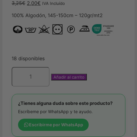
El
El
3,25
€
2,00
€
IVA Incluído
precio
precio
100% Algodón, 145-150cm – 120gr/mt2
original
actual
era:
es:
3,25€.
2,00€.
18 disponibles
Añadir al carrito
Tela
popelín
algodón
tulipanes
¿Tienes alguna duda sobre este producto?
rojos
Escríbeme por WhatsApp y te ayudo.
y
amarillos
Escribirme por WhatsApp
de