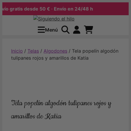
 gratis desde 50 € · Envío en 24/48 h
Saltar
al
Menú
contenido
Inicio
/
Telas
/
Algodones
/ Tela popelín algodón
tulipanes rojos y amarillos de Katia
Tela popelín algodón tulipanes rojos y
amarillos de Katia