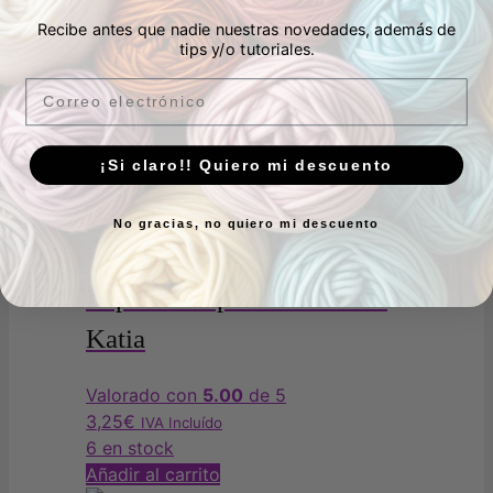
Recibe antes que nadie nuestras novedades, además de
tips y/o tutoriales.
Tela popelín algodón cerezas de
Email
Katia
3,25
€
IVA Incluído
¡Si claro!! Quiero mi descuento
13 en stock
Añadir al carrito
No gracias, no quiero mi descuento
Popelín Tropical Turtles de
Katia
Valorado con
5.00
de 5
3,25
€
IVA Incluído
6 en stock
Añadir al carrito