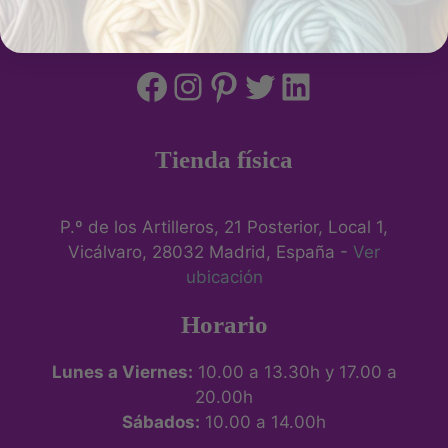
Tienda física
P.º de los Artilleros, 21 Posterior, Local 1,
Vicálvaro, 28032 Madrid, España -
Ver
ubicación
Horario
Lunes a Viernes:
10.00 a 13.30h y 17.00 a
20.00h
Sábados:
10.00 a 14.00h