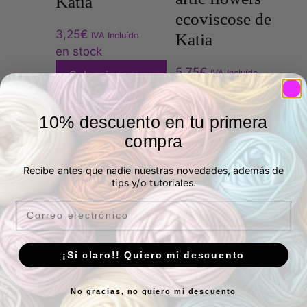
Katia
ecoviscose de
3,25
€
IVA Incluído
Katia
en stock
5,75
€
IVA Incluído
Seleccionar
10 en stock
opciones
Añadir al
10% descuento en tu primera
carrito
compra
Recibe antes que nadie nuestras novedades, además de
tips y/o tutoriales.
Email
¡Si claro!! Quiero mi descuento
Siguiendo el hilo
Tienda de telas y lanas en Madrid
No gracias, no quiero mi descuento
Tienda autorizada Katia