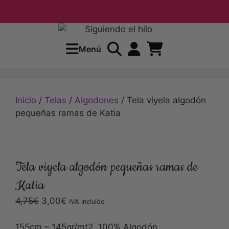
Envío gra
Menú
Inicio
/
Telas
/
Algodones
/ Tela viyela algodón
pequeñas ramas de Katia
Tela viyela algodón pequeñas ramas de
Katia
4,75
€
3,00
€
IVA Incluído
155cm – 145gr/mt2, 100% Algodón