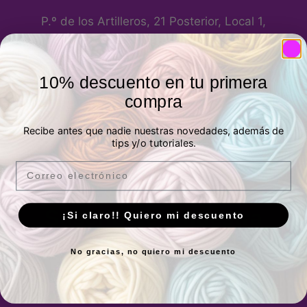
P.º de los Artilleros, 21 Posterior, Local 1,
Vicálvaro, 28032 Madrid, España -
Ver
ubicación
10% descuento en tu primera
Horario
compra
Lunes a Viernes:
10.00 a 13.30h y 17.00 a
Recibe antes que nadie nuestras novedades, además de
20.00h
tips y/o tutoriales.
Sábados:
10.00 a 14.00h
Email
Suscríbete a nuestra
¡Si claro!! Quiero mi descuento
newsletter
No gracias, no quiero mi descuento
Recibe novedades, inspiración,
productos y noticias de Siguiendo El
Hilo