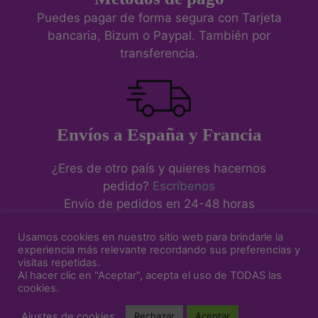
Puedes pagar de forma segura con Tarjeta
bancaria, Bizum o Paypal. También por
transferencia.
Envíos a España y Francia
¿Eres de otro país y quieres hacernos
pedido?
Escríbenos
Envío de pedidos en 24-48 horas
Usamos cookies en nuestro sitio web para brindarle la
experiencia más relevante recordando sus preferencias y
visitas repetidas.
Aviso Legal
-
Política de Cookies
-
Política de Privacidad
-
Al hacer clic en "Aceptar", acepta el uso de TODAS las
Condiciones de venta y devoluciones
cookies.
© 2026 Siguiendo el hilo • Web diseñada por
Julián Porras -
Ajustes de cookies
Rechazar
Aceptar