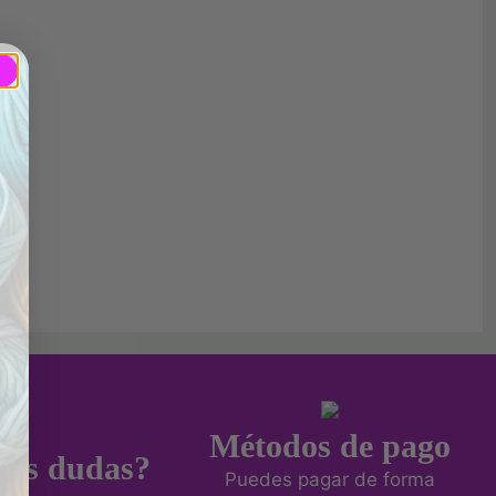
Métodos de pago
nes dudas?
Puedes pagar de forma