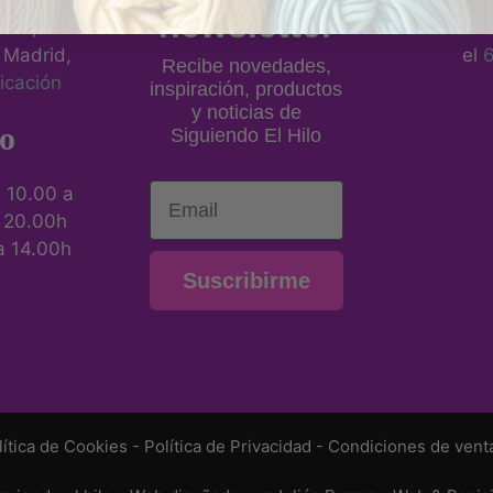
eros, 21
newsletter
al 1,
Llámano
 Madrid,
el
Recibe novedades,
icación
inspiración, productos
y noticias de
o
Siguiendo El Hilo
Email
:
10.00 a
a 20.00h
a 14.00h
Suscribirme
lítica de Cookies
-
Política de Privacidad
-
Condiciones de vent