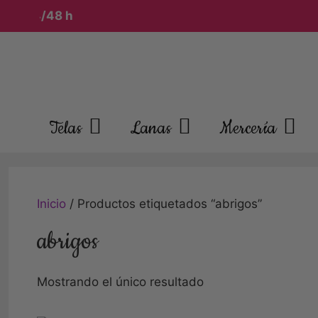
 en 24/48 h
Saltar
al
contenido
Telas
Lanas
Mercería
Inicio
/ Productos etiquetados “abrigos”
abrigos
Mostrando el único resultado