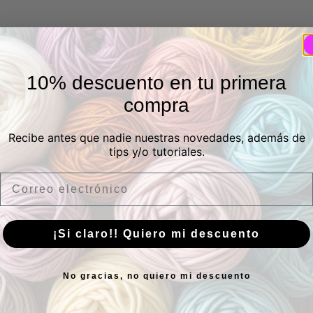
10% descuento en tu primera
compra
Recibe antes que nadie nuestras novedades, además de
tips y/o tutoriales.
Email
¡Si claro!! Quiero mi descuento
sica
Suscríbete
No gracias, no quiero mi descuento
¿Tie
a nuestra