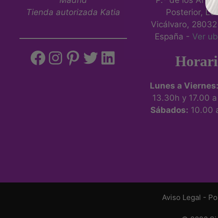
P.º de los Artill
de
Tienda autorizada Katia
Posterior, Loc
producto
Vicálvaro, 28032
España -
Ver ub
Facebook
Instagram
Pinterest
Twitter
LinkedIn
Horari
Lunes a Viernes
13.30h y 17.00 
Sábados:
10.00 
Aviso Legal
-
Po