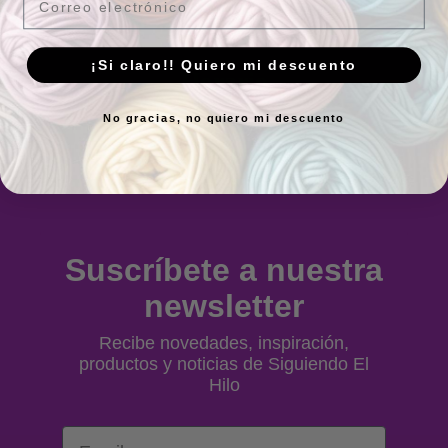
Vicálvaro, 28032 Madrid, España -
Ver
ubicación
¡Si claro!! Quiero mi descuento
Horario
No gracias, no quiero mi descuento
Lunes a Viernes:
10.00 a 13.30h y 17.00 a
20.00h
Sábados:
10.00 a 14.00h
Suscríbete a nuestra
newsletter
Recibe novedades, inspiración,
productos y noticias de Siguiendo El
Hilo
Email