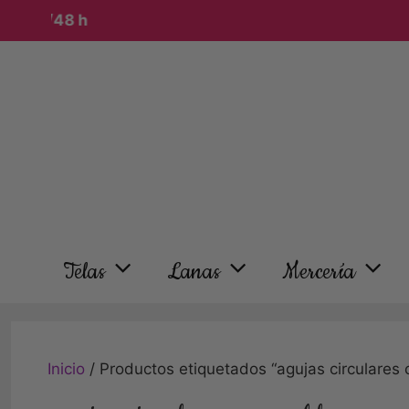
n 24/48 h
Telas
Lanas
Mercería
Inicio
/ Productos etiquetados “agujas circulares 