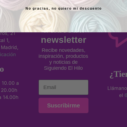
No gracias, no quiero mi descuento
sica
Suscríbete
a nuestra
eros, 21
newsletter
al 1,
 Madrid,
Recibe novedades,
icación
inspiración, productos
y noticias de
o
Siguiendo El Hilo
¿Tie
Email
:
10.00 a
Llámano
a 20.00h
el
a 14.00h
Suscribirme