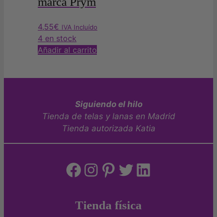
marca Prym
4,55
€
IVA Incluído
4 en stock
Añadir al carrito
Siguiendo el hilo
Tienda de telas y lanas en Madrid
Tienda autorizada Katia
Facebook
Instagram
Pinterest
Twitter
LinkedIn
Tienda física