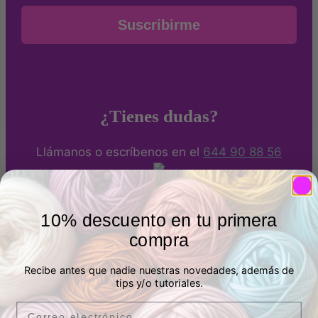
Suscribirme
¿Tienes dudas?
Llámanos o escríbenos en el
644 90 88 56
Métodos de pago
10% descuento en tu primera
compra
Puedes pagar de forma segura con Tarjeta bancaria,
Bizum o Paypal. También por transferencia.
Recibe antes que nadie nuestras novedades, además de
tips y/o tutoriales.
Email
Envíos a España y Francia