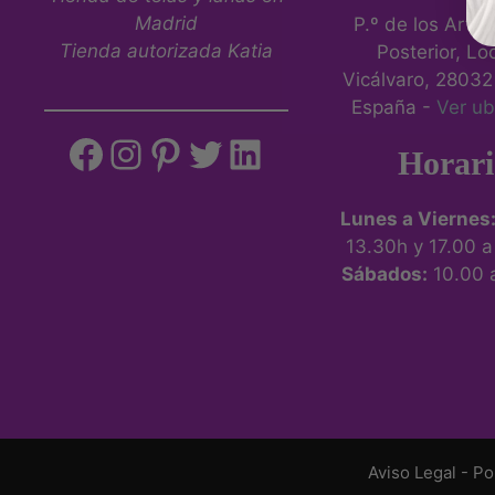
página
Madrid
P.º de los Artill
de
Tienda autorizada Katia
Posterior, Loc
producto
Vicálvaro, 28032
España -
Ver ub
Facebook
Instagram
Pinterest
Twitter
LinkedIn
Horari
Lunes a Viernes
13.30h y 17.00 
Sábados:
10.00 
Aviso Legal
-
Po