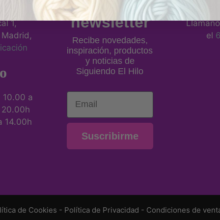
a nuestra
eros, 21
newsletter
al 1,
Llámano
 Madrid,
el
Recibe novedades,
icación
inspiración, productos
y noticias de
o
Siguiendo El Hilo
Email
:
10.00 a
a 20.00h
a 14.00h
Suscribirme
lítica de Cookies
-
Política de Privacidad
-
Condiciones de vent