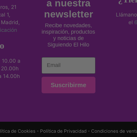
a nuestra
eros, 21
newsletter
al 1,
Llámano
 Madrid,
el
Recibe novedades,
icación
inspiración, productos
y noticias de
o
Siguiendo El Hilo
Email
:
10.00 a
a 20.00h
a 14.00h
Suscribirme
lítica de Cookies
-
Política de Privacidad
-
Condiciones de vent