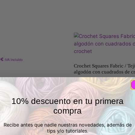
0
€
IVA Incluído
Crochet Squares Fabric / Tej
algodón con cuadrados de c
6,25
€
IVA Incluído
ionar opciones
17 en stock
10% descuento en tu primera
Añadir al carrito
compra
Recibe antes que nadie nuestras novedades, además de
tips y/o tutoriales.