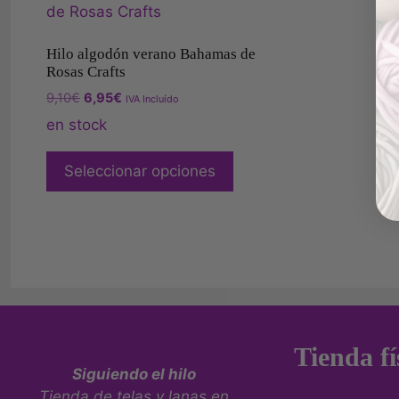
Hilo algodón verano Bahamas de
Rosas Crafts
9,10
€
6,95
€
IVA Incluído
en stock
Seleccionar opciones
Tienda fí
Siguiendo el hilo
Tienda de telas y lanas en