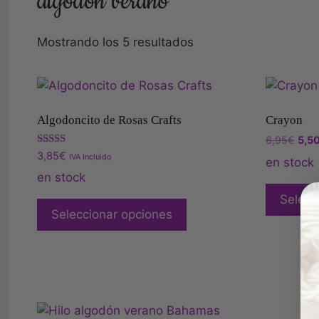
algodón verano
Mostrando los 5 resultados
Algodoncito de Rosas Crafts
Crayon
6,95
€
5,5
Valorado
3,85
€
IVA Incluído
en stock
con
4.00
en stock
de 5
Selecc
Seleccionar opciones