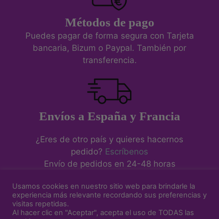
Métodos de pago
Puedes pagar de forma segura con Tarjeta
bancaria, Bizum o Paypal. También por
transferencia.
Envíos a España y Francia
¿Eres de otro país y quieres hacernos
pedido?
Escríbenos
Envío de pedidos en 24-48 horas
Usamos cookies en nuestro sitio web para brindarle la
experiencia más relevante recordando sus preferencias y
visitas repetidas.
Aviso Legal
-
Política de Cookies
-
Política de Privacidad
-
Al hacer clic en "Aceptar", acepta el uso de TODAS las
Condiciones de venta y devoluciones