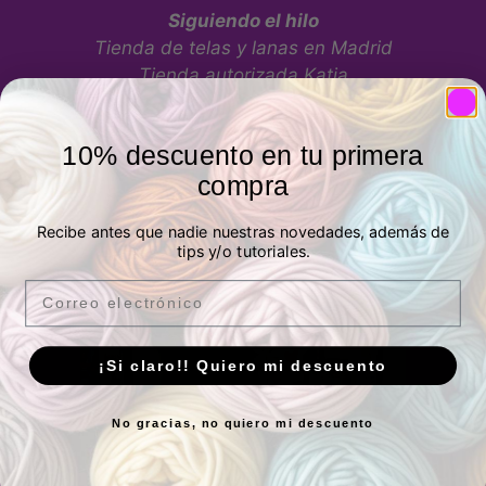
Siguiendo el hilo
Tienda de telas y lanas en Madrid
Tienda autorizada Katia
10% descuento en tu primera
compra
Recibe antes que nadie nuestras novedades, además de
Tienda física
tips y/o tutoriales.
Email
¡Si claro!! Quiero mi descuento
No gracias, no quiero mi descuento