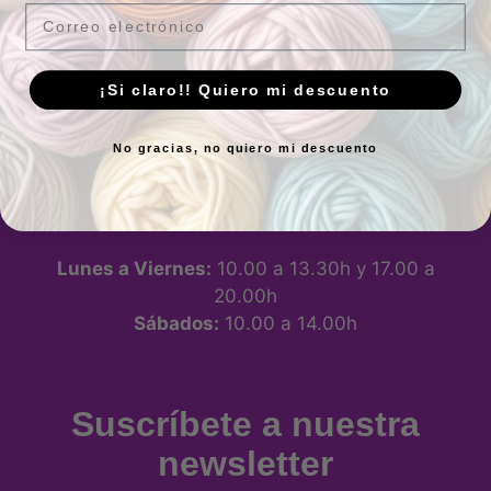
Email
Tienda física
¡Si claro!! Quiero mi descuento
P.º de los Artilleros, 21 Posterior, Local 1,
Vicálvaro, 28032 Madrid, España -
Ver
No gracias, no quiero mi descuento
ubicación
Horario
Lunes a Viernes:
10.00 a 13.30h y 17.00 a
20.00h
Sábados:
10.00 a 14.00h
Suscríbete a nuestra
newsletter