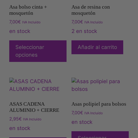
Asa bolso cinta +
Asa de resina con
mosquetón
mosquetón
7,00
€
7,00
€
IVA Incluído
IVA Incluído
en stock
2 en stock
Seleccionar
Añadir al carrito
opciones
ASAS CADENA
Asas polipiel para bolsos
ALUMINIO + CIERRE
7,00
€
IVA Incluído
2,95
€
IVA Incluído
en stock
en stock