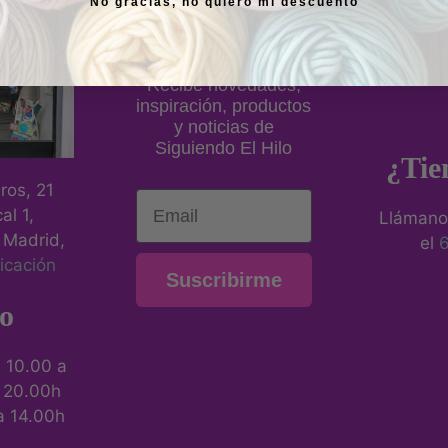
a nuestra
No gracias, no quiero mi descuento
newsletter
Recibe novedades,
inspiración, productos
y noticias de
Siguiendo El Hilo
¿Tie
eros, 21
Email
al 1,
Llámano
 Madrid,
el
icación
Suscribirme
o
:
10.00 a
a 20.00h
a 14.00h