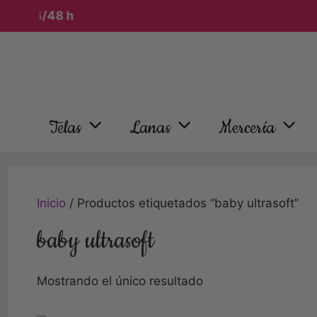
en 24/48 h
Saltar
al
contenido
Telas
Lanas
Mercería
Inicio
/ Productos etiquetados “baby ultrasoft”
baby ultrasoft
Mostrando el único resultado