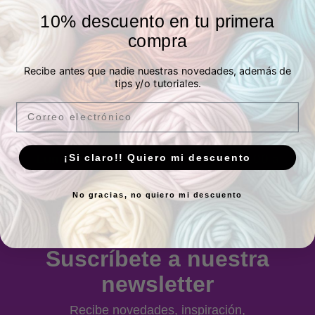
10% descuento en tu primera
compra
P.º de los Artilleros, 21 Posterior, Local 1,
Recibe antes que nadie nuestras novedades, además de
Vicálvaro, 28032 Madrid, España -
Ver
tips y/o tutoriales.
ubicación
Email
Horario
¡Si claro!! Quiero mi descuento
Lunes a Viernes:
10.00 a 13.30h y 17.00 a
20.00h
Sábados:
10.00 a 14.00h
No gracias, no quiero mi descuento
Suscríbete a nuestra
newsletter
Recibe novedades, inspiración,