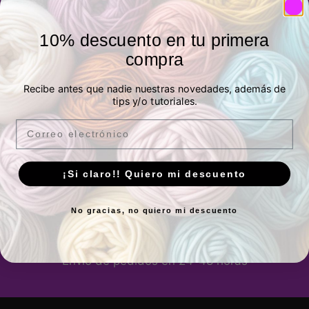
Llámanos o escríbenos en el
644 90 88 56
10% descuento en tu primera
compra
Métodos de pago
Recibe antes que nadie nuestras novedades, además de
tips y/o tutoriales.
Puedes pagar de forma segura con Tarjeta
Email
bancaria, Bizum o Paypal. También por
transferencia.
¡Si claro!! Quiero mi descuento
Envíos a España y Francia
No gracias, no quiero mi descuento
¿Eres de otro país y quieres hacernos
pedido?
Escríbenos
Envío de pedidos en 24-48 horas