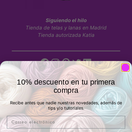
Siguiendo el hilo
Tienda de telas y lanas en Madrid
Tienda autorizada Katia
10% descuento en tu primera
Tienda física
compra
Recibe antes que nadie nuestras novedades, además de
tips y/o tutoriales.
Email