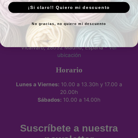
¡Si claro!! Quiero mi descuento
No gracias, no quiero mi descuento
P.º de los Artilleros, 21 Posterior, Local 1,
Vicálvaro, 28032 Madrid, España -
Ver
ubicación
Horario
Lunes a Viernes:
10.00 a 13.30h y 17.00 a
20.00h
Sábados:
10.00 a 14.00h
Suscríbete a nuestra