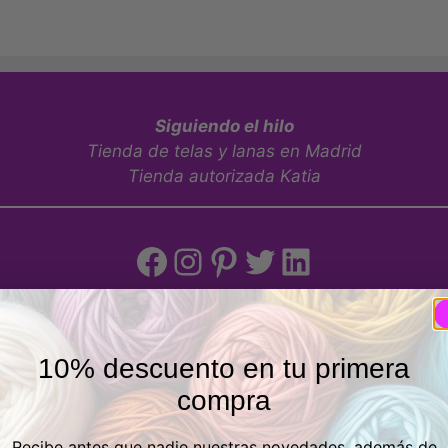
Siguiendo el hilo
Tienda de telas y lanas en Madrid
Tienda autorizada Katia
Facebook
Instagram
Pinterest
Twitter
LinkedIn
Tienda física
10% descuento en tu primera
compra
eros, 21 Posterior, Local 1, Vicálvaro, 28032 Madrid, Espa
Recibe antes que nadie nuestras novedades, además de