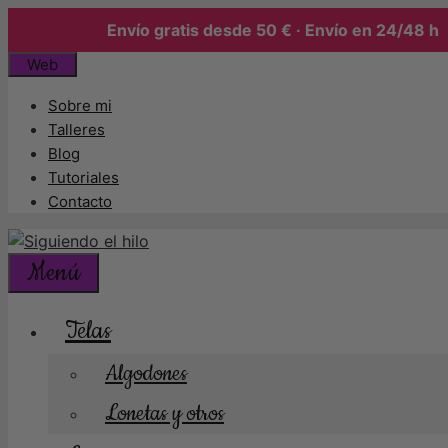
Envío gratis desde 50 € · Envío en 24/48 h
Saltar
Web
al
Sobre mi
contenido
Talleres
Blog
Tutoriales
Contacto
Menú
Telas
Algodones
Lonetas y otros