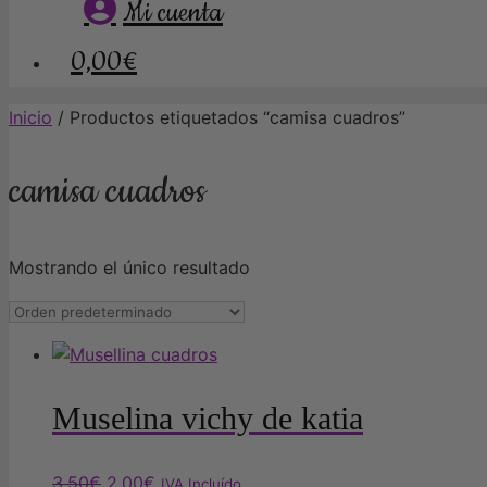
Mi cuenta
0,00€
Inicio
/ Productos etiquetados “camisa cuadros”
camisa cuadros
Mostrando el único resultado
Muselina vichy de katia
El
El
3,50
€
2,00
€
IVA Incluído