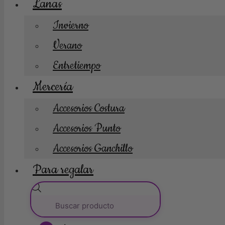
Lanas
Invierno
Verano
Entretiempo
Mercería
Accesorios Costura
Accesorios Punto
Accesorios Ganchillo
Para regalar
Búsqueda
de
productos