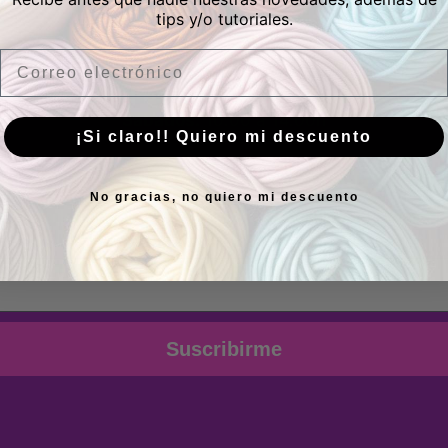
tips y/o tutoriales.
Horario
Email
Lunes a Viernes:
10.00 a 13.30h y 17.00 a 20.00h
Sábados:
10.00 a 14.00h
¡Si claro!! Quiero mi descuento
uscríbete a nuestra newslett
No gracias, no quiero mi descuento
ovedades, inspiración, productos y noticias de Siguiend
Suscribirme