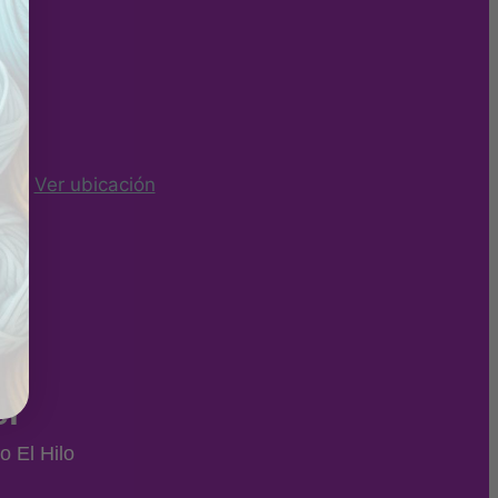
ña -
Ver ubicación
er
o El Hilo