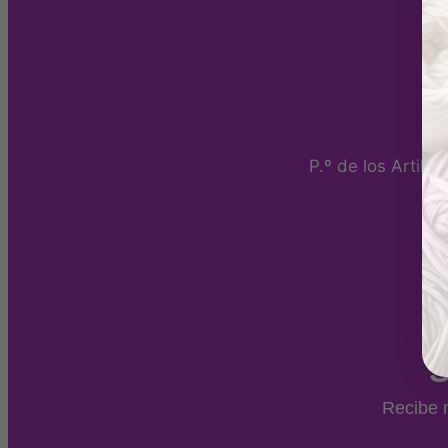
P.º de los Artill
S
Recibe n