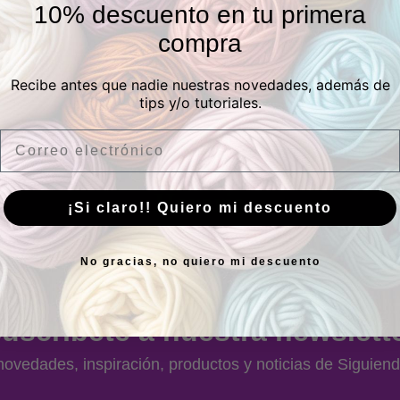
Facebook
Instagram
Pinterest
Twitter
LinkedIn
10% descuento en tu primera
compra
Tienda física
Recibe antes que nadie nuestras novedades, además de
tips y/o tutoriales.
Email
eros, 21 Posterior, Local 1, Vicálvaro, 28032 Madrid, Espa
Horario
¡Si claro!! Quiero mi descuento
Lunes a Viernes:
10.00 a 13.30h y 17.00 a 20.00h
No gracias, no quiero mi descuento
Sábados:
10.00 a 14.00h
uscríbete a nuestra newslett
ovedades, inspiración, productos y noticias de Siguiend