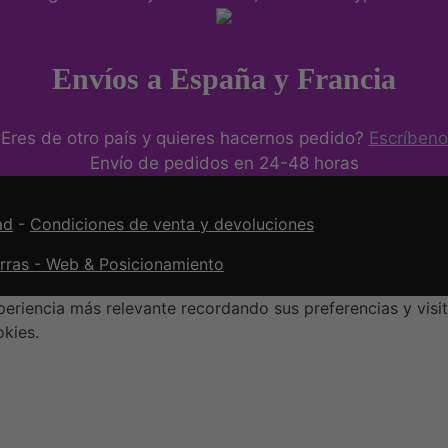
Envíos a España y Francia
Eres de otro país y quieres hacernos pedido?
Escríbeno
Envío de pedidos en 24-48 horas
ad
-
Condiciones de venta y devoluciones
orras - Web & Posicionamiento
eriencia más relevante recordando sus preferencias y visit
okies.