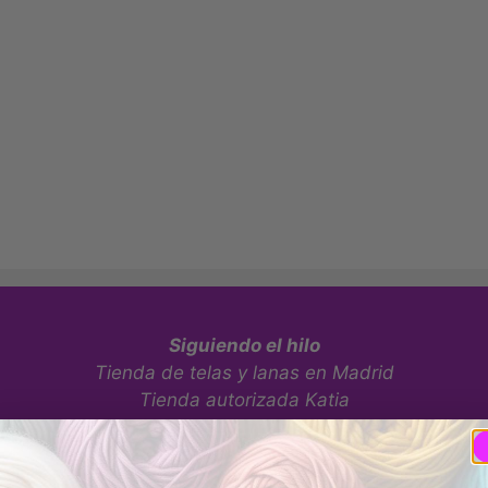
Siguiendo el hilo
Tienda de telas y lanas en Madrid
Tienda autorizada Katia