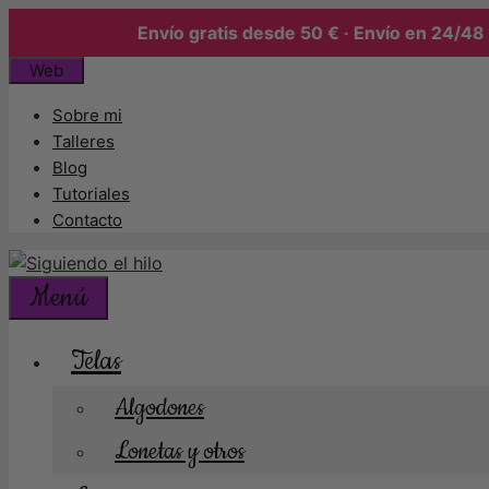
Envío gratis desde 50 € · Envío en 24/48 h
Saltar
Web
al
Sobre mi
contenido
Talleres
Blog
Tutoriales
Contacto
Menú
Telas
Algodones
Lonetas y otros