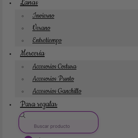
Lanas
Invierno
Verano
Entretiempo
Mercería
Accesorios Costura
Accesorios Punto
Accesorios Ganchillo
Para regalar
Búsqueda
de
productos