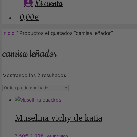
Mi cuenta
0,00€
Inicio
/ Productos etiquetados “camisa leñador”
camisa leñador
Mostrando los 2 resultados
Muselina vichy de katia
El
El
3,50
€
2,00
€
IVA Incluído