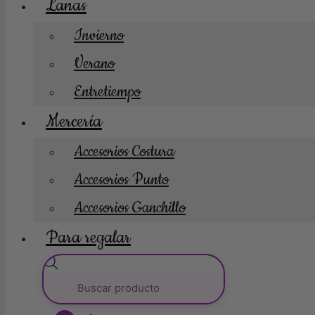
Lanas
Invierno
Verano
Entretiempo
Mercería
Accesorios Costura
Accesorios Punto
Accesorios Ganchillo
Para regalar
Búsqueda
de
productos