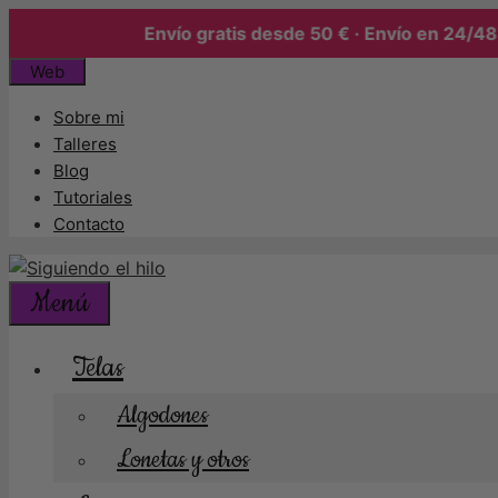
Envío gratis desde 50 € · Envío en 24/48 h
Saltar
Web
al
Sobre mi
contenido
Talleres
Blog
Tutoriales
Contacto
Menú
Telas
Algodones
Lonetas y otros