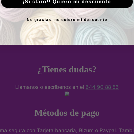
¡Si claro!! Quiero mi descuento
No gracias, no quiero mi descuento
Suscribirme
¿Tienes dudas?
Llámanos o escríbenos en el
644 90 88 56
Métodos de pago
ma segura con Tarjeta bancaria, Bizum o Paypal. Tambié