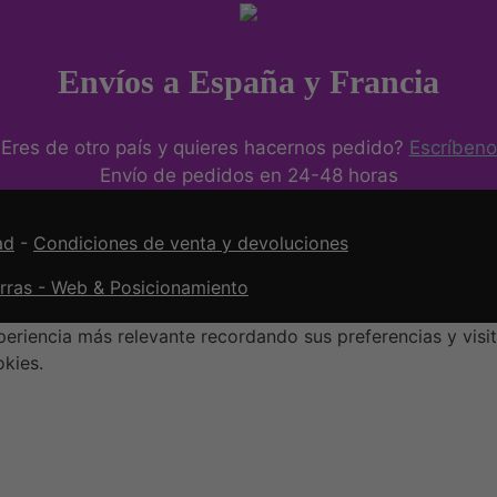
Envíos a España y Francia
Eres de otro país y quieres hacernos pedido?
Escríbeno
Envío de pedidos en 24-48 horas
ad
-
Condiciones de venta y devoluciones
orras - Web & Posicionamiento
eriencia más relevante recordando sus preferencias y visit
okies.