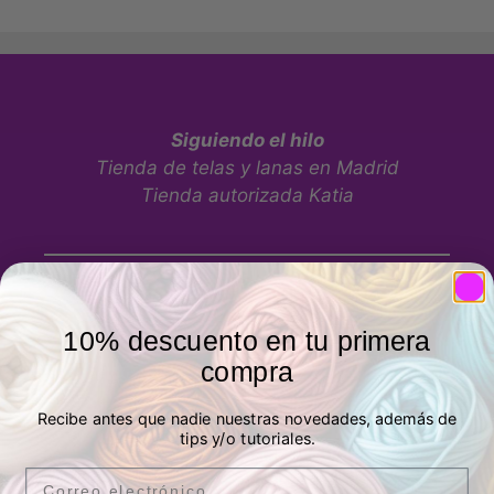
Siguiendo el hilo
Tienda de telas y lanas en Madrid
Tienda autorizada Katia
10% descuento en tu primera
compra
Tienda física
Recibe antes que nadie nuestras novedades, además de
tips y/o tutoriales.
P.º de los Artilleros, 21 Posterior, Local 1,
Email
Vicálvaro, 28032 Madrid, España -
Ver