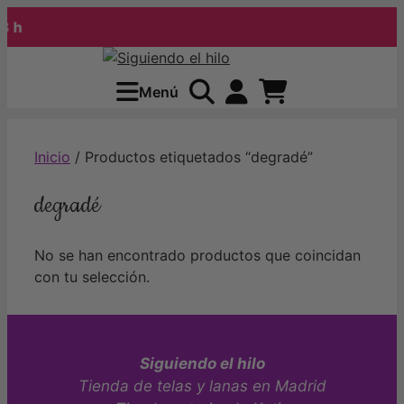
 h
Saltar
al
Menú
contenido
Inicio
/ Productos etiquetados “degradé”
degradé
No se han encontrado productos que coincidan
con tu selección.
Siguiendo el hilo
Tienda de telas y lanas en Madrid