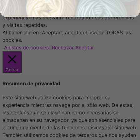
Usamos cookies en nuestro sitio web para brindarle la
experiencia más relevante recordando sus preferencias
y visitas repetidas.
Al hacer clic en "Aceptar", acepta el uso de TODAS las
cookies.
Ajustes de cookies
Rechazar
Aceptar
Cerrar
Resumen de privacidad
Este sitio web utiliza cookies para mejorar su
experiencia mientras navega por el sitio web. De estas,
las cookies que se clasifican como necesarias se
almacenan en su navegador, ya que son esenciales para
el funcionamiento de las funciones básicas del sitio web.
También utilizamos cookies de terceros que nos ayudan