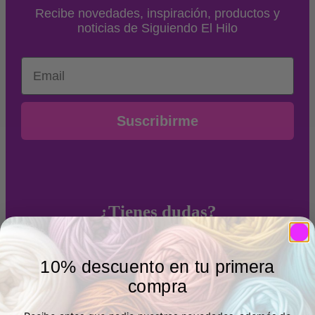
Recibe novedades, inspiración, productos y
noticias de Siguiendo El Hilo
Email
Suscribirme
¿Tienes dudas?
Llámanos o escríbenos en el
644 90 88 56
10% descuento en tu primera
compra
Métodos de pago