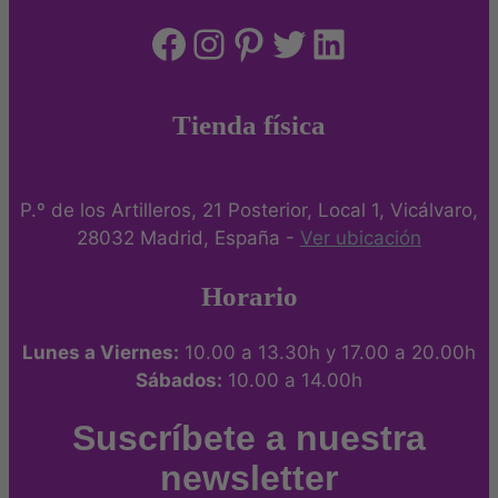
elegir
Facebook
Instagram
Pinterest
Twitter
LinkedIn
en
la
página
de
Tienda física
producto
P.º de los Artilleros, 21 Posterior, Local 1, Vicálvaro,
28032 Madrid, España -
Ver ubicación
Horario
Lunes a Viernes:
10.00 a 13.30h y 17.00 a 20.00h
Sábados:
10.00 a 14.00h
Suscríbete a nuestra
newsletter