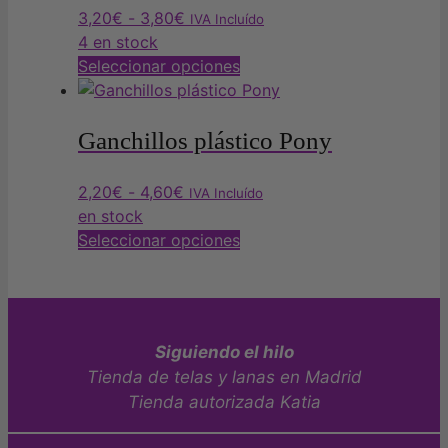
Rango
3,20
€
-
3,80
€
IVA Incluído
de
4 en stock
precios:
Este
Seleccionar opciones
desde
producto
3,20€
tiene
hasta
múltiples
Ganchillos plástico Pony
3,80€
variantes.
Las
Rango
2,20
€
-
4,60
€
IVA Incluído
opciones
de
en stock
se
precios:
Este
Seleccionar opciones
pueden
desde
producto
elegir
2,20€
tiene
en
hasta
múltiples
la
4,60€
variantes.
Siguiendo el hilo
página
Las
de
Tienda de telas y lanas en Madrid
opciones
producto
Tienda autorizada Katia
se
pueden