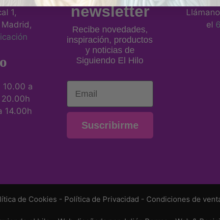
eros, 21
newsletter
al 1,
Llámano
 Madrid,
el
Recibe novedades,
icación
inspiración, productos
y noticias de
o
Siguiendo El Hilo
Email
:
10.00 a
a 20.00h
a 14.00h
Suscribirme
lítica de Cookies
-
Política de Privacidad
-
Condiciones de vent