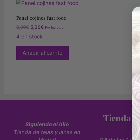
Panel cojines fast food
8,00
€
5,00
€
IVA Incluído
4 en stock
Añadir al carrito
Tienda fí
Siguiendo el hilo
Tienda de telas y lanas en
Madrid