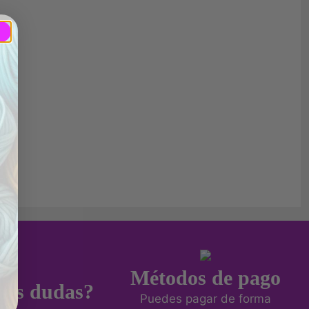
Métodos de pago
nes dudas?
Puedes pagar de forma