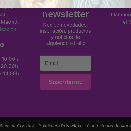
a nuestra
eros, 21
newsletter
al 1,
Llámano
 Madrid,
el
Recibe novedades,
icación
inspiración, productos
y noticias de
o
Siguiendo El Hilo
Email
:
10.00 a
a 20.00h
a 14.00h
Suscribirme
lítica de Cookies
-
Política de Privacidad
-
Condiciones de vent