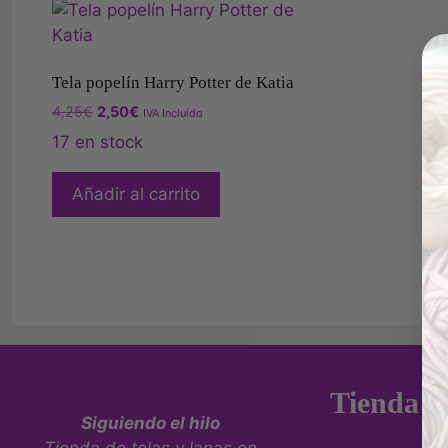
Tela popelín Harry Potter de Katia
4,25
€
2,50
€
IVA Incluído
17 en stock
Añadir al carrito
Tienda fí
Siguiendo el hilo
Tienda de telas y lanas en