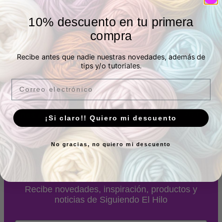
Tienda física
10% descuento en tu primera
compra
P.º de los Artilleros, 21 Posterior, Local 1, Vicálvaro,
Recibe antes que nadie nuestras novedades, además de
28032 Madrid, España -
Ver ubicación
tips y/o tutoriales.
Email
Horario
Lunes a Viernes:
10.00 a 13.30h y 17.00 a 20.00h
¡Si claro!! Quiero mi descuento
Sábados:
10.00 a 14.00h
No gracias, no quiero mi descuento
Suscríbete a nuestra
newsletter
Recibe novedades, inspiración, productos y
noticias de Siguiendo El Hilo