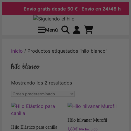
Envío gratis desde 50 € · Envío en 24/48 h
Saltar
al
Menú
contenido
Inicio
/ Productos etiquetados “hilo blanco”
hilo blanco
Mostrando los 2 resultados
Hilo hilvanar Murofil
Hilo Elástico para canilla
1,80
€
IVA Incluído