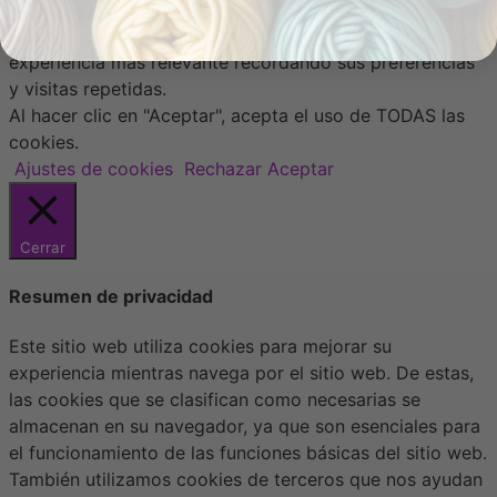
Usamos cookies en nuestro sitio web para brindarle la
experiencia más relevante recordando sus preferencias
y visitas repetidas.
Al hacer clic en "Aceptar", acepta el uso de TODAS las
cookies.
Ajustes de cookies
Rechazar
Aceptar
Cerrar
Resumen de privacidad
Este sitio web utiliza cookies para mejorar su
experiencia mientras navega por el sitio web. De estas,
las cookies que se clasifican como necesarias se
almacenan en su navegador, ya que son esenciales para
el funcionamiento de las funciones básicas del sitio web.
También utilizamos cookies de terceros que nos ayudan