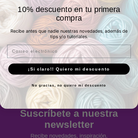
10% descuento en tu primera
compra
P.º de los Artilleros, 21 Posterior, Local 1,
Recibe antes que nadie nuestras novedades, además de
Vicálvaro, 28032 Madrid, España -
Ver
tips y/o tutoriales.
ubicación
Email
Horario
¡Si claro!! Quiero mi descuento
Lunes a Viernes:
10.00 a 13.30h y 17.00 a
20.00h
Sábados:
10.00 a 14.00h
No gracias, no quiero mi descuento
Suscríbete a nuestra
newsletter
Recibe novedades, inspiración,