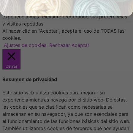
Usamos cookies en nuestro sitio web para brindarle la
experiencia más relevante recordando sus preferencias
y visitas repetidas.
Al hacer clic en "Aceptar", acepta el uso de TODAS las
cookies.
Ajustes de cookies
Rechazar
Aceptar
Cerrar
Resumen de privacidad
Este sitio web utiliza cookies para mejorar su
experiencia mientras navega por el sitio web. De estas,
las cookies que se clasifican como necesarias se
almacenan en su navegador, ya que son esenciales para
el funcionamiento de las funciones básicas del sitio web.
También utilizamos cookies de terceros que nos ayudan