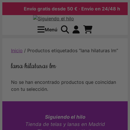
Envío gratis desde 50 € · Envío en 24/48 h
Saltar
al
Menú
contenido
Inicio
/ Productos etiquetados “lana hilaturas lm”
lana hilaturas lm
No se han encontrado productos que coincidan
con tu selección.
Siguiendo el hilo
Tienda de telas y lanas en Madrid