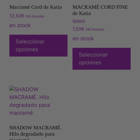
Macramé Cord de Katia
MACRAMÉ CORD FINE
de Katia
12,50
€
IVA Incluído
en stock
Valorado
7,50
€
IVA Incluído
con
5.00
en stock
Seleccionar
de 5
opciones
Seleccionar
opciones
SHADOW MACRAMÉ.
Hilo degradado para