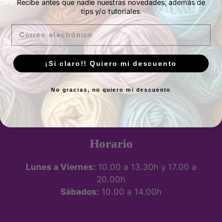
Recibe antes que nadie nuestras novedades, además de
tips y/o tutoriales.
Email
Tienda física
¡Si claro!! Quiero mi descuento
No gracias, no quiero mi descuento
P.º de los Artilleros, 21 Posterior, Local 1,
Vicálvaro, 28032 Madrid, España -
Ver
ubicación
Horario
Lunes a Viernes:
10.00 a 13.30h y 17.00 a
20.00h
Sábados:
10.00 a 14.00h