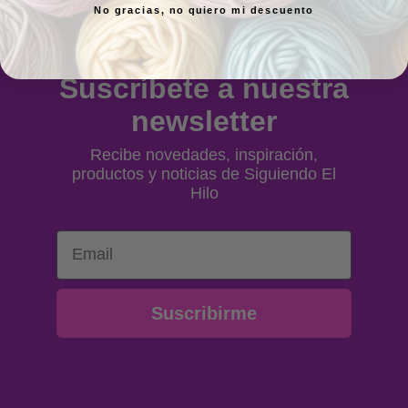
Sábados:
10.00 a 14.00h
No gracias, no quiero mi descuento
Suscríbete a nuestra
newsletter
Recibe novedades, inspiración,
productos y noticias de Siguiendo El
Hilo
Email
Suscribirme