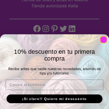
Tienda autorizada Katia
Tienda física
10% descuento en tu primera
compra
P.º de los Artilleros, 21 Posterior, Local 1,
Vicálvaro, 28032 Madrid, España -
Ver
Recibe antes que nadie nuestras novedades, además de
tips y/o tutoriales.
ubicación
Email
Horario
Lunes a Viernes:
10.00 a 13.30h y 17.00 a
¡Si claro!! Quiero mi descuento
20.00h