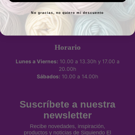
No gracias, no quiero mi descuento
P.º de los Artilleros, 21 Posterior, Local 1,
Vicálvaro, 28032 Madrid, España -
Ver
ubicación
Horario
Lunes a Viernes:
10.00 a 13.30h y 17.00 a
20.00h
Sábados:
10.00 a 14.00h
Suscríbete a nuestra
newsletter
Recibe novedades, inspiración,
productos y noticias de Siguiendo El