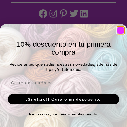
Facebook
Instagram
Pinterest
Twitter
LinkedIn
Tienda física
10% descuento en tu primera
compra
P.º de los Artilleros, 21 Posterior, Local 1,
Vicálvaro, 28032 Madrid, España -
Ver
Recibe antes que nadie nuestras novedades, además de
ubicación
tips y/o tutoriales.
Email
Horario
Lunes a Viernes:
10.00 a 13.30h y 17.00 a
¡Si claro!! Quiero mi descuento
20.00h
Sábados:
10.00 a 14.00h
No gracias, no quiero mi descuento