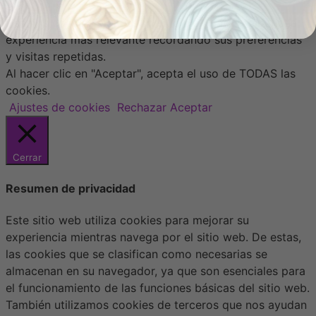
Usamos cookies en nuestro sitio web para brindarle la
experiencia más relevante recordando sus preferencias
y visitas repetidas.
Al hacer clic en "Aceptar", acepta el uso de TODAS las
cookies.
Ajustes de cookies
Rechazar
Aceptar
Cerrar
Resumen de privacidad
Este sitio web utiliza cookies para mejorar su
experiencia mientras navega por el sitio web. De estas,
las cookies que se clasifican como necesarias se
almacenan en su navegador, ya que son esenciales para
el funcionamiento de las funciones básicas del sitio web.
También utilizamos cookies de terceros que nos ayudan