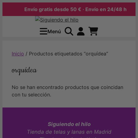
Envío gratis desde 50 € · Envío en 24/48 h
Saltar
al
Menú
contenido
Inicio
/ Productos etiquetados “orquídea”
orquídea
No se han encontrado productos que coincidan
con tu selección.
Siguiendo el hilo
Tienda de telas y lanas en Madrid