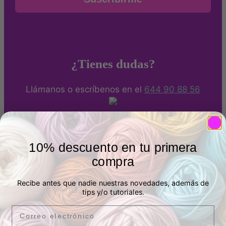
¿Tienes dudas?
Llámanos o escríbenos en el
644 90 88 56
Métodos de pago
10% descuento en tu primera
Puedes pagar de forma segura con Tarjeta bancaria,
compra
Bizum o Paypal. También por transferencia.
Recibe antes que nadie nuestras novedades, además de
tips y/o tutoriales.
Envíos a España y Francia
Email