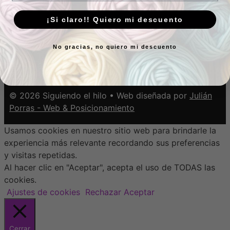
¿Eres de otro país y quieres hacernos pedido?
Escríbenos
¡Si claro!! Quiero mi descuento
Envío de pedidos en 24-48 horas
No gracias, no quiero mi descuento
Aviso Legal
-
Política de Cookies
-
Política de
Privacidad
-
Condiciones de venta y devoluciones
© 2026 Siguiendo el hilo • Web diseñada por
Julián
Porras - Web & Posicionamiento
Usamos cookies en nuestro sitio web para brindarle la
experiencia más relevante recordando sus preferencias
y visitas repetidas.
Al hacer clic en "Aceptar", acepta el uso de TODAS las
cookies.
Ajustes de cookies
Rechazar
Aceptar
Cerrar