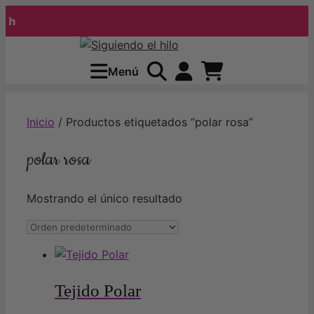
h
Saltar
al
Menú
contenido
Inicio
/ Productos etiquetados “polar rosa”
polar rosa
Mostrando el único resultado
Tejido Polar