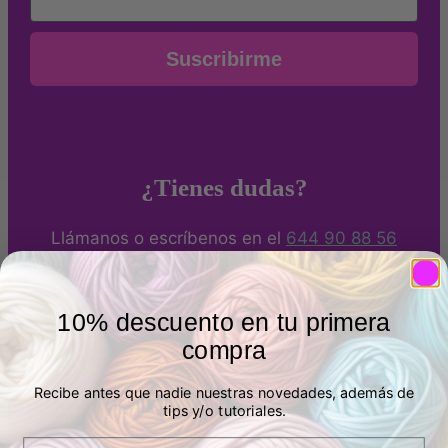
Suscribirme
¿Tienes dudas?
Llámanos o escríbenos en el
644 90 88 56
Métodos de pago
10% descuento en tu primera
compra
Puedes pagar de forma segura con Tarjeta bancaria,
Bizum o Paypal. También por transferencia.
Recibe antes que nadie nuestras novedades, además de
tips y/o tutoriales.
Email