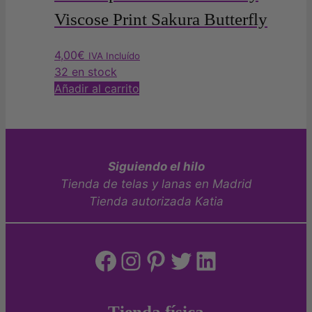
Viscose Print Sakura Butterfly
4,00
€
IVA Incluído
32 en stock
Añadir al carrito
Siguiendo el hilo
Tienda de telas y lanas en Madrid
Tienda autorizada Katia
Facebook
Instagram
Pinterest
Twitter
LinkedIn
Tienda física