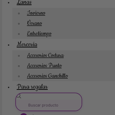
Lanas
Invierno
Verano
Entretiempo
Mercería
Accesorios Costura
Accesorios Punto
Accesorios Ganchillo
Para regalar
Búsqueda
de
productos