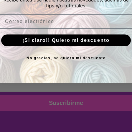
tips y/o tutoriales.
Horario
Email
Lunes a Viernes:
10.00 a 13.30h y 17.00 a 20.00h
Sábados:
10.00 a 14.00h
¡Si claro!! Quiero mi descuento
uscríbete a nuestra newslett
No gracias, no quiero mi descuento
ovedades, inspiración, productos y noticias de Siguiend
Suscribirme