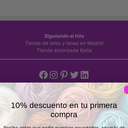
Siguiendo el hilo
Tienda de telas y lanas en Madrid
Tienda autorizada Katia
Facebook
Instagram
Pinterest
Twitter
LinkedIn
Tienda física
10% descuento en tu primera
compra
eros, 21 Posterior, Local 1, Vicálvaro, 28032 Madrid, Espa
Recibe antes que nadie nuestras novedades, además de