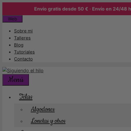
Envío gratis desde 50 € · Envío en 24/48 h
Saltar
Web
al
Sobre mi
contenido
Talleres
Blog
Tutoriales
Contacto
Menú
Telas
Algodones
Lonetas y otros