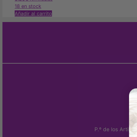
18 en stock
Añadir al carrito
P.º de los Artill