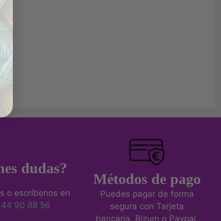
nes dudas?
Métodos de pago
s o escríbenos en
Puedes pagar de forma
644 90 88 56
segura con Tarjeta
bancaria, Bizum o Paypal.