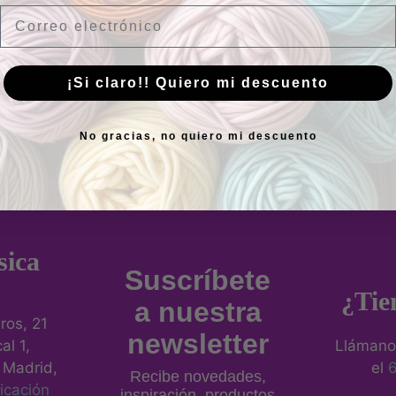
Email
¡Si claro!! Quiero mi descuento
No gracias, no quiero mi descuento
sica
Suscríbete
¿Tie
a nuestra
eros, 21
newsletter
al 1,
Llámano
 Madrid,
el
Recibe novedades,
icación
inspiración, productos