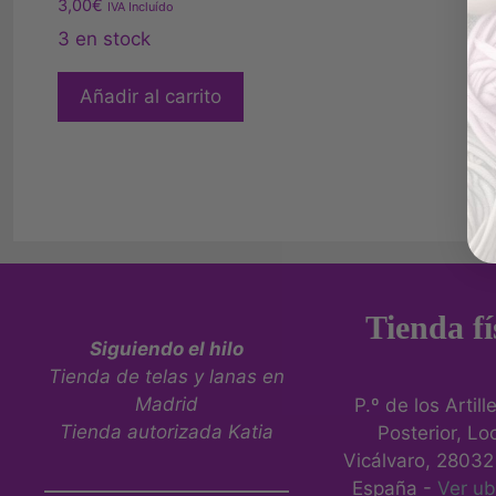
3,00
€
IVA Incluído
3 en stock
Añadir al carrito
Tienda fí
Siguiendo el hilo
Tienda de telas y lanas en
Madrid
P.º de los Artill
Tienda autorizada Katia
Posterior, Loc
Vicálvaro, 28032
España -
Ver ub