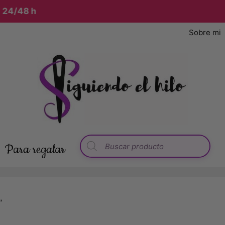
4/48 h
Sobre mi
Para regalar
”