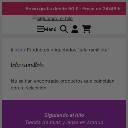
Envío gratis desde 50 € · Envío en 24/48 h
Saltar
al
Menú
contenido
Inicio
/ Productos etiquetados “tela ramillete”
tela ramillete
No se han encontrado productos que coincidan
con tu selección.
Siguiendo el hilo
Tienda de telas y lanas en Madrid