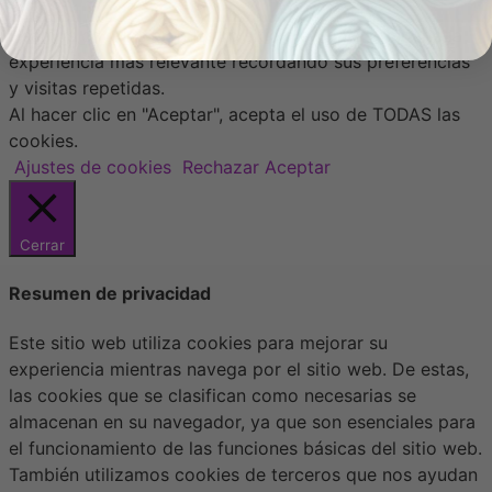
Usamos cookies en nuestro sitio web para brindarle la
experiencia más relevante recordando sus preferencias
y visitas repetidas.
Al hacer clic en "Aceptar", acepta el uso de TODAS las
cookies.
Ajustes de cookies
Rechazar
Aceptar
Cerrar
Resumen de privacidad
Este sitio web utiliza cookies para mejorar su
experiencia mientras navega por el sitio web. De estas,
las cookies que se clasifican como necesarias se
almacenan en su navegador, ya que son esenciales para
el funcionamiento de las funciones básicas del sitio web.
También utilizamos cookies de terceros que nos ayudan