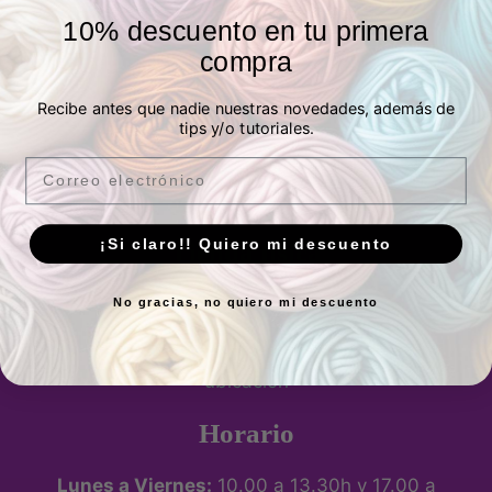
Siguiendo el hilo
10% descuento en tu primera
Tienda de telas y lanas en Madrid
compra
Tienda autorizada Katia
Recibe antes que nadie nuestras novedades, además de
tips y/o tutoriales.
Email
¡Si claro!! Quiero mi descuento
Tienda física
No gracias, no quiero mi descuento
P.º de los Artilleros, 21 Posterior, Local 1,
Vicálvaro, 28032 Madrid, España -
Ver
ubicación
Horario
Lunes a Viernes:
10.00 a 13.30h y 17.00 a