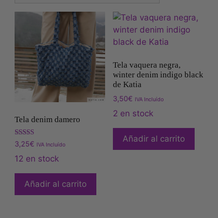
Tela vaquera negra,
winter denim indigo black
de Katia
3,50
€
IVA Incluído
2 en stock
Tela denim damero
Añadir al carrito
Valorado
3,25
€
IVA Incluído
con
5.00
12 en stock
de 5
Añadir al carrito