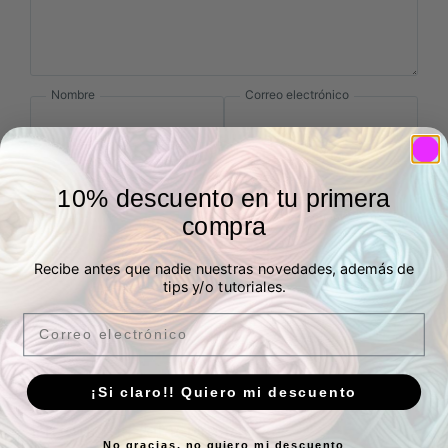
Nombre
Correo electrónico
10% descuento en tu primera
Añade fotos o vídeos a tu
compra
reseña
Recibe antes que nadie nuestras novedades, además de
tips y/o tutoriales.
Email
Enviar
¡Si claro!! Quiero mi descuento
Productos relacionados
No gracias, no quiero mi descuento