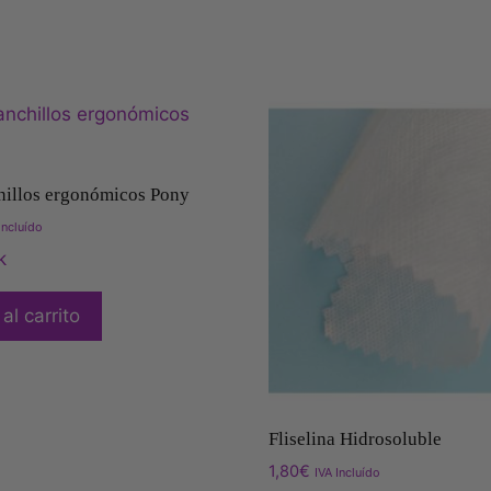
hillos ergonómicos Pony
Incluído
k
al carrito
Fliselina Hidrosoluble
1,80
€
IVA Incluído