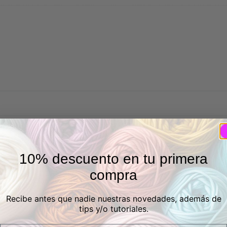
Asas DMC de madera
para bolsos.
10% descuento en tu primera
compra
oración
*
Recibe antes que nadie nuestras novedades, además de
tips y/o tutoriales.
0/5