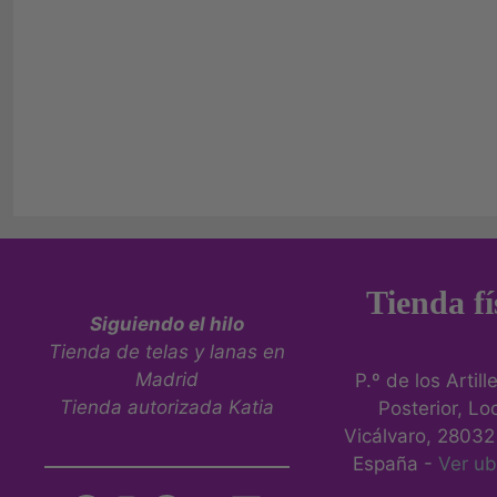
Tienda fí
Siguiendo el hilo
Tienda de telas y lanas en
Madrid
P.º de los Artill
Tienda autorizada Katia
Posterior, Loc
Vicálvaro, 28032
España -
Ver ub