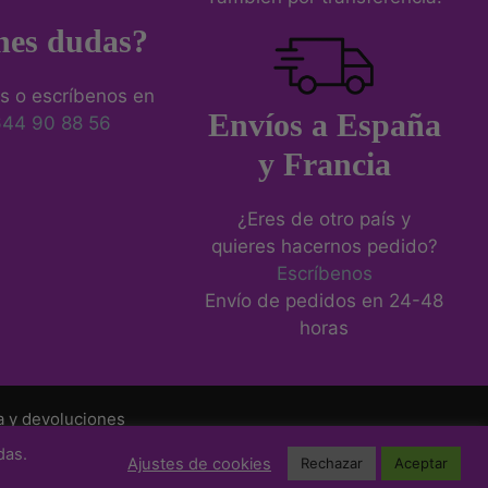
nes dudas?
s o escríbenos en
Envíos a España
644 90 88 56
y Francia
¿Eres de otro país y
quieres hacernos pedido?
Escríbenos
Envío de pedidos en 24-48
horas
a y devoluciones
das.
Ajustes de cookies
Rechazar
Aceptar
cionamiento