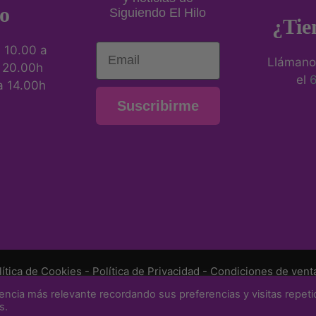
o
Siguiendo El Hilo
¿Tie
Email
:
10.00 a
Llámano
a 20.00h
el
a 14.00h
Suscribirme
lítica de Cookies
-
Política de Privacidad
-
Condiciones de vent
encia más relevante recordando sus preferencias y visitas repeti
uiendo el hilo • Web diseñada por
Julián Porras - Web & Posi
s.