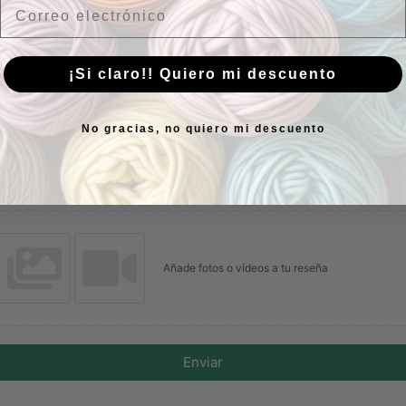
Email
Tu reseña
¡Si claro!! Quiero mi descuento
No gracias, no quiero mi descuento
Nombre
Correo electrónico
Añade fotos o vídeos a tu reseña
Enviar