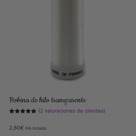
Bobina de hilo transparente
(
2
valoraciones de clientes)
Valorado
2
con
5.00
2,60
€
IVA Incluído
de 5 en
base a