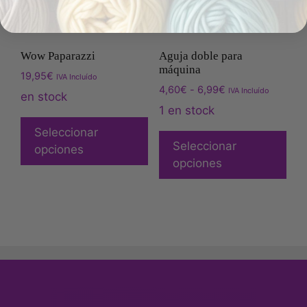
Wow Paparazzi
Aguja doble para
máquina
19,95
€
IVA Incluído
4,60
€
-
6,99
€
IVA Incluído
en stock
1 en stock
Seleccionar
Seleccionar
opciones
opciones