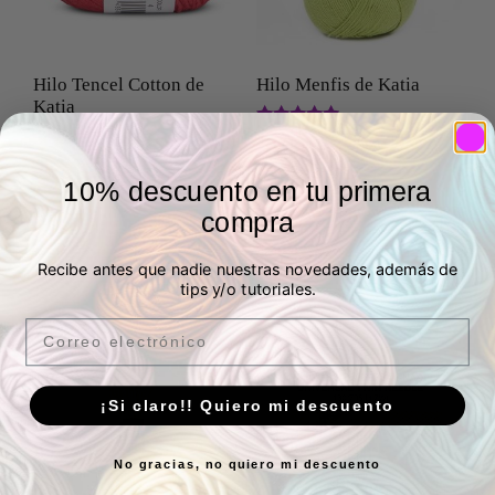
Hilo Tencel Cotton de
Hilo Menfis de Katia
Katia
Valorado
3,95
€
5,20
€
IVA Incluído
IVA Incluído
con
5.00
en stock
en stock
de 5
10% descuento en tu primera
compra
Seleccionar
Seleccionar
opciones
opciones
Recibe antes que nadie nuestras novedades, además de
tips y/o tutoriales.
Email
¡Si claro!! Quiero mi descuento
No gracias, no quiero mi descuento