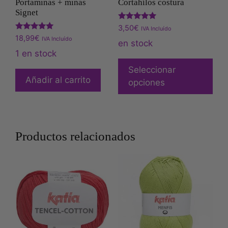
Portaminas + minas
Cortahílos costura
Signet
Valorado
3,50
€
IVA Incluído
con
Valorado
18,99
€
IVA Incluído
5.00
en stock
con
de 5
5.00
1 en stock
de 5
Seleccionar
Añadir al carrito
opciones
Productos relacionados