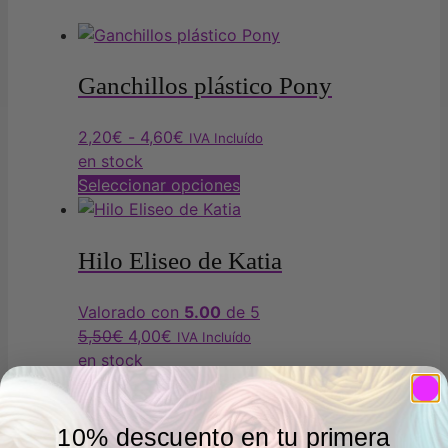
Ganchillos plástico Pony
2,20
€
-
4,60
€
IVA Incluído
en stock
Seleccionar opciones
Hilo Eliseo de Katia
Valorado con
5.00
de 5
5,50
€
4,00
€
IVA Incluído
en stock
Seleccionar opciones
10% descuento en tu primera