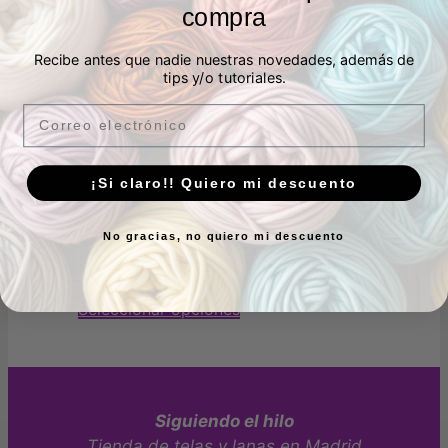
Lana Merino Aran de Katia
compra
Recibe antes que nadie nuestras novedades, además de
5,99
€
IVA Incluído
tips y/o tutoriales.
en stock
Seleccionar opciones
Email
Hilo Versailles de Katia
¡Si claro!! Quiero mi descuento
Valorado con
5.00
de 5
No gracias, no quiero mi descuento
3,95
€
IVA Incluído
en stock
Seleccionar opciones
Siguiendo el hilo
Tienda de telas y lanas en Madrid