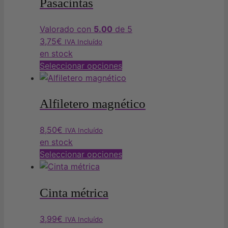
Pasacintas
Valorado con
5.00
de 5
3,75
€
IVA Incluído
en stock
Este
Seleccionar opciones
producto
tiene
múltiples
Alfiletero magnético
variantes.
Las
8,50
€
IVA Incluído
opciones
en stock
se
Este
Seleccionar opciones
pueden
producto
elegir
tiene
en
múltiples
Cinta métrica
la
variantes.
página
Las
3,99
€
IVA Incluído
de
opciones