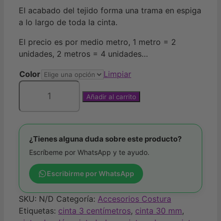
El acabado del tejido forma una trama en espiga
a lo largo de toda la cinta.
El precio es por medio metro, 1 metro = 2
unidades, 2 metros = 4 unidades…
Color
Limpiar
Añadir al carrito
Cinta
espiga
algodón
30
¿Tienes alguna duda sobre este producto?
mm
Escríbeme por WhatsApp y te ayudo.
cantidad
Escribirme por WhatsApp
SKU:
N/D
Categoría:
Accesorios Costura
Etiquetas:
cinta 3 centímetros
,
cinta 30 mm
,