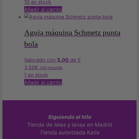
10 en stock
producto
se
Añadir al carrito
pueden
elegir
en
Aguja máquina Schmetz punta
la
bola
página
de
producto
Valorado con
5.00
de 5
3,50
€
IVA Incluído
1 en stock
Añadir al carrito
Siguiendo el hilo
Tienda de telas y lanas en Madrid
Tienda autorizada Katia