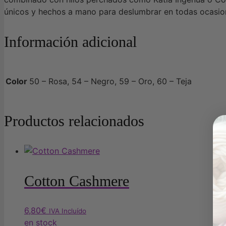
únicos y hechos a mano para deslumbrar en todas ocasio
Información adicional
Color
50 – Rosa, 54 – Negro, 59 – Oro, 60 – Teja
Productos relacionados
Cotton Cashmere
6,80
€
IVA Incluído
en stock