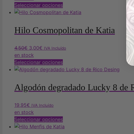
Este
Seleccionar opciones
producto
tiene
múltiples
Hilo Cosmopolitan de Katia
variantes.
Las
El
El
4,50
€
3,00
€
opciones
IVA Incluído
precio
precio
en stock
se
original
actual
Este
Seleccionar opciones
pueden
era:
es:
producto
elegir
4,50€.
3,00€.
tiene
en
múltiples
la
Algodón degradado Lucky 8 de 
variantes.
página
Las
de
19,95
€
opciones
producto
IVA Incluído
en stock
se
Este
Seleccionar opciones
pueden
producto
elegir
tiene
en