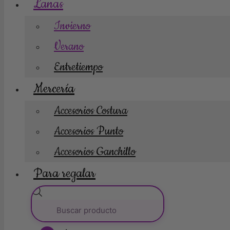
Lanas
Invierno
Verano
Entretiempo
Mercería
Accesorios Costura
Accesorios Punto
Accesorios Ganchillo
Para regalar
Búsqueda
de
productos