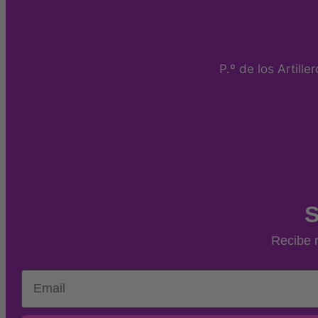
página
de
producto
P.º de los Artill
S
Recibe n
Email