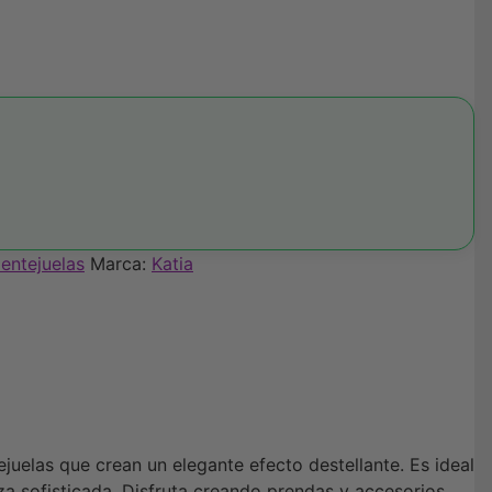
lentejuelas
Marca:
Katia
juelas que crean un elegante efecto destellante. Es ideal
a sofisticada. Disfruta creando prendas y accesorios