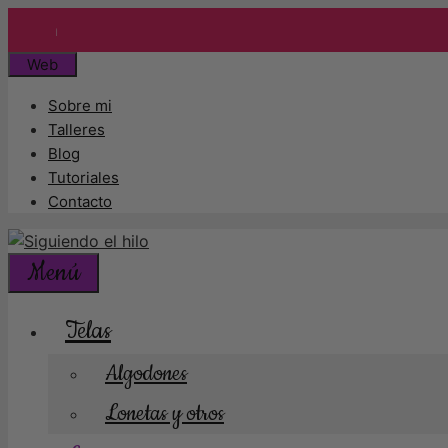
Enví
Saltar
Web
al
Sobre mi
contenido
Talleres
Blog
Tutoriales
Contacto
Menú
Telas
Algodones
Lonetas y otros