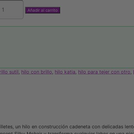
Añadir al carrito
INE
ETTES
dad
rillo sutil
,
hilo con brillo
,
hilo katia
,
hilo para tejer con otro
,
letes, un hilo en construcción cadeneta con delicadas lente
ept Silky Mohair y transforma cualquier labor en una piez