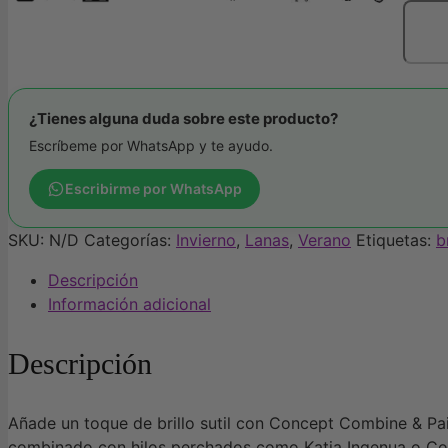
COMB
&
PAILL
canti
¿Tienes alguna duda sobre este producto?
Escríbeme por WhatsApp y te ayudo.
Escribirme por WhatsApp
SKU:
N/D
Categorías:
Invierno
,
Lanas
,
Verano
Etiquetas:
b
Descripción
Información adicional
Descripción
Añade un toque de brillo sutil con Concept Combine & Pail
combinado con hilos perchados como Katia Ingenua o Conc