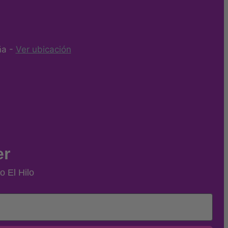
ña -
Ver ubicación
er
o El Hilo