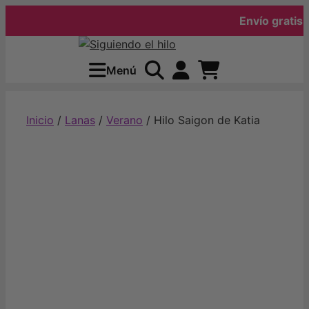
Envío gratis desd
Saltar
al
Menú
contenido
Inicio
/
Lanas
/
Verano
/ Hilo Saigon de Katia