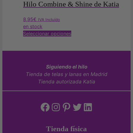
la
múltiples
Hilo Combine & Shine de Katia
página
variantes.
de
Las
8,95
€
IVA Incluído
producto
opciones
en stock
se
Este
Seleccionar opciones
pueden
producto
elegir
tiene
en
múltiples
la
variantes.
Siguiendo el hilo
página
Las
de
Tienda de telas y lanas en Madrid
opciones
producto
Tienda autorizada Katia
se
pueden
elegir
Facebook
Instagram
Pinterest
Twitter
LinkedIn
en
la
página
de
Tienda física