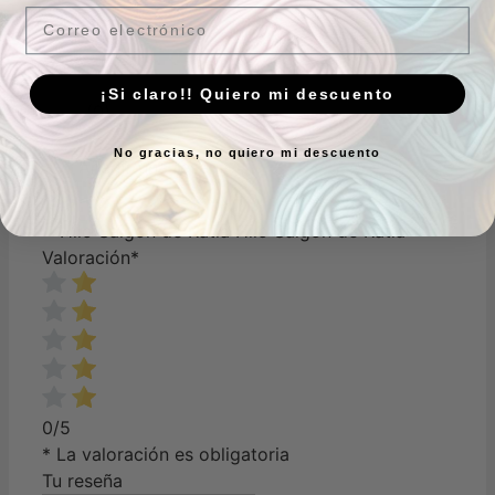
Email
¡Si claro!! Quiero mi descuento
(0)
No gracias, no quiero mi descuento
Añadir una reseña
Hilo Saigon de Katia
Valoración
*
0/5
* La valoración es obligatoria
Tu reseña