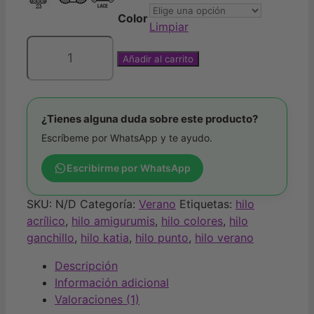
Color
Limpiar
Añadir al carrito
Hilo
Saigon
de
Katia
¿Tienes alguna duda sobre este producto?
cantidad
Escríbeme por WhatsApp y te ayudo.
Escribirme por WhatsApp
SKU:
N/D
Categoría:
Verano
Etiquetas:
hilo
acrílico
,
hilo amigurumis
,
hilo colores
,
hilo
ganchillo
,
hilo katia
,
hilo punto
,
hilo verano
Descripción
Información adicional
Valoraciones (1)