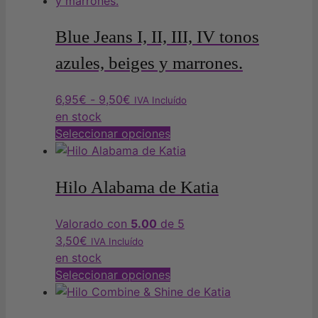
múltiples
variantes.
Blue Jeans I, II, III, IV tonos
Las
azules, beiges y marrones.
opciones
se
Rango
6,95
€
-
9,50
€
IVA Incluído
pueden
de
en stock
elegir
precios:
Este
Seleccionar opciones
en
desde
producto
la
6,95€
tiene
página
hasta
múltiples
Hilo Alabama de Katia
de
9,50€
variantes.
producto
Las
Valorado con
5.00
de 5
opciones
3,50
€
IVA Incluído
se
en stock
pueden
Este
Seleccionar opciones
elegir
producto
en
tiene