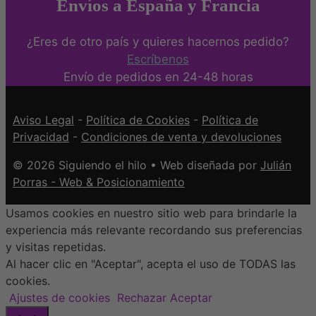
Envíos a España y Francia
¿Eres de otro país y quieres hacernos pedido?
Escríbenos
Envío de pedidos en 24-48 horas
Aviso Legal
-
Política de Cookies
-
Política de
Privacidad
-
Condiciones de venta y devoluciones
© 2026 Siguiendo el hilo • Web diseñada por
Julián
Porras - Web & Posicionamiento
Usamos cookies en nuestro sitio web para brindarle la
experiencia más relevante recordando sus preferencias
y visitas repetidas.
Al hacer clic en "Aceptar", acepta el uso de TODAS las
cookies.
Ajustes de cookies
Rechazar
Aceptar