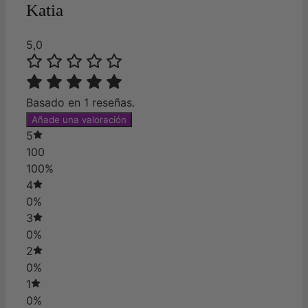
Katia
5,0
Basado en 1 reseñas.
Añade una valoración
5
100
100%
4
0%
3
0%
2
0%
1
0%