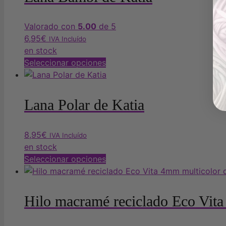
variantes.
Las
Valorado con
5.00
de 5
opciones
6,95
€
se
IVA Incluído
en stock
pueden
Este
Seleccionar opciones
elegir
producto
en
tiene
la
múltiples
página
Lana Polar de Katia
variantes.
de
Las
producto
8,95
€
opciones
IVA Incluído
en stock
se
Este
Seleccionar opciones
pueden
producto
elegir
tiene
en
múltiples
la
Hilo macramé reciclado Eco Vit
variantes.
página
Las
de