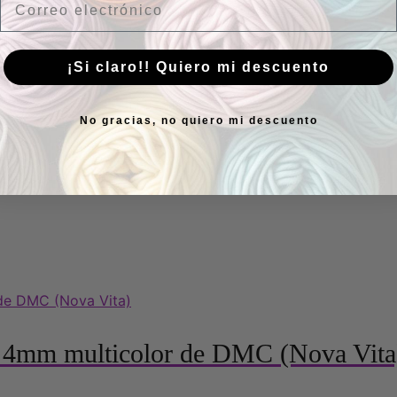
¡Si claro!! Quiero mi descuento
No gracias, no quiero mi descuento
a 4mm multicolor de DMC (Nova Vita