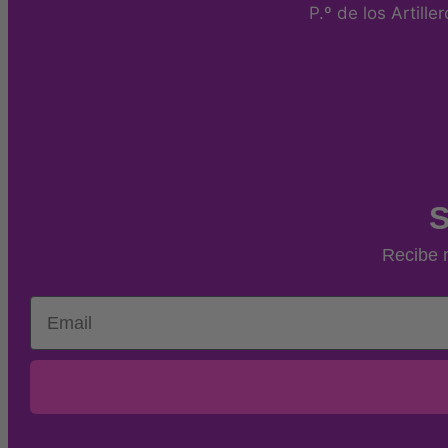
P.º de los Artill
S
Recibe n
Email