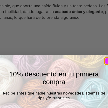
tenible, que aporta una caída fluida y un tacto sedoso. Las 
 con facilidad, dando lugar a un
acabado único y elegante
, 
o lanas, lo que hará de tu prenda algo único.
ia
10% descuento en tu primera
compra
Recibe antes que nadie nuestras novedades, además de
tips y/o tutoriales.
Email