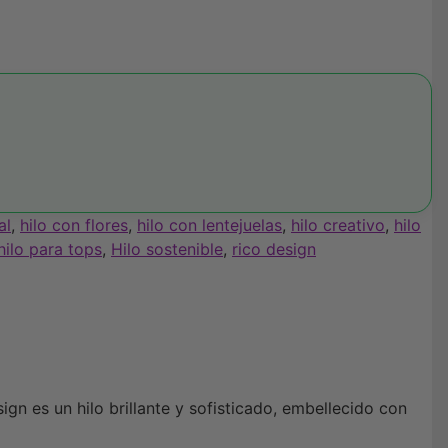
al
,
hilo con flores
,
hilo con lentejuelas
,
hilo creativo
,
hilo
hilo para tops
,
Hilo sostenible
,
rico design
gn es un hilo brillante y sofisticado, embellecido con