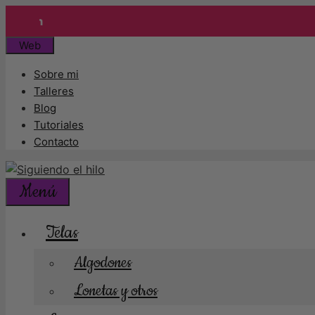
Enví
Saltar
Web
al
Sobre mi
contenido
Talleres
Blog
Tutoriales
Contacto
Menú
Telas
Algodones
Lonetas y otros