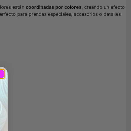
flores están
coordinadas por colores
, creando un efecto
perfecto para prendas especiales, accesorios o detalles