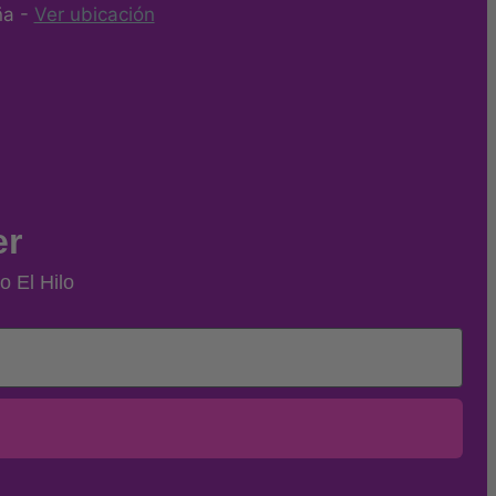
ña -
Ver ubicación
er
o El Hilo