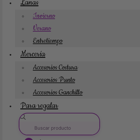
Lanas
Invierno
Verano
Entretiempo
Mercería
Accesorios Costura
Accesorios Punto
Accesorios Ganchillo
Para regalar
Búsqueda
de
productos