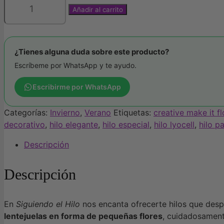
Añadir al carrito
Hilo
pequeñas
flores
lentejuelas
¿Tienes alguna duda sobre este producto?
cantidad
Escríbeme por WhatsApp y te ayudo.
Escribirme por WhatsApp
Categorías:
Invierno
,
Verano
Etiquetas:
creative make it f
decorativo
,
hilo elegante
,
hilo especial
,
hilo lyocell
,
hilo p
Descripción
Descripción
En
Siguiendo el Hilo
nos encanta ofrecerte hilos que despi
lentejuelas en forma de pequeñas flores
, cuidadosamente