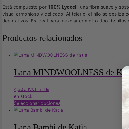
Está compuesto por
100% Lyocell
, una fibra suave y sos
visual armonioso y delicado. Al tejerlo, el hilo se desliza
decorativos. Es ideal para mezclar con otro tipo de hilos 
Productos relacionados
Lana MINDWOOLNESS de Kat
4,50
€
IVA Incluído
en stock
Este
Seleccionar opciones
producto
tiene
múltiples
Lana Bambi de Katia