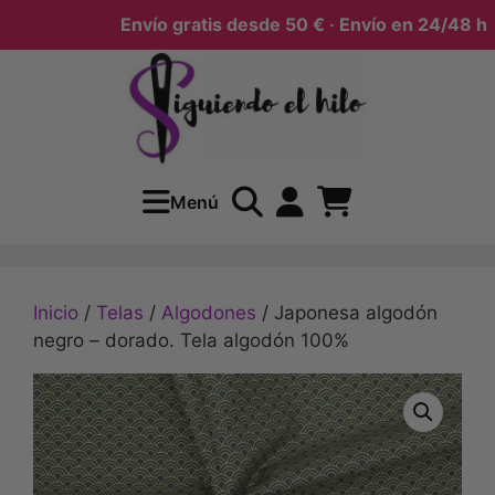
Envío gratis desde 50 € · Envío en 24/48 h
Menú
Inicio
/
Telas
/
Algodones
/ Japonesa algodón
negro – dorado. Tela algodón 100%