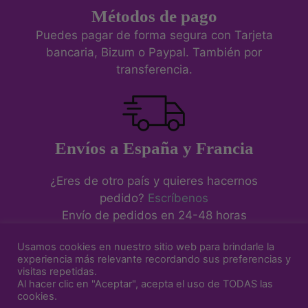
Métodos de pago
Puedes pagar de forma segura con Tarjeta
bancaria, Bizum o Paypal. También por
transferencia.
Envíos a España y Francia
¿Eres de otro país y quieres hacernos
pedido?
Escríbenos
Envío de pedidos en 24-48 horas
Usamos cookies en nuestro sitio web para brindarle la
experiencia más relevante recordando sus preferencias y
visitas repetidas.
Aviso Legal
-
Política de Cookies
-
Política de Privacidad
-
Al hacer clic en "Aceptar", acepta el uso de TODAS las
Condiciones de venta y devoluciones
cookies.