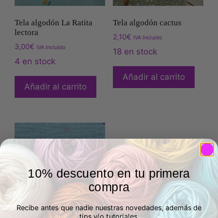
Tela algodón La Ratita
Tela algodón cactus
lectora
2,10
€
IVA Incluído
3,00
€
IVA Incluído
18 en stock
4 en stock
Añadir al carrito
Añadir al carrito
10% descuento en tu primera
compra
Recibe antes que nadie nuestras novedades, además de
tips y/o tutoriales.