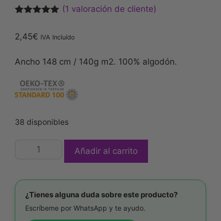
(
1
valoración de cliente)
Valorado
1
con
5.00
2,45
€
IVA Incluído
de 5 en
base a
valoración
Ancho 148 cm / 140g m2. 100% algodón.
de un
cliente
38 disponibles
Añadir al carrito
¿Tienes alguna duda sobre este producto?
Escríbeme por WhatsApp y te ayudo.