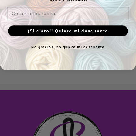
Muselina turquesa con
Email
topos de colores
3,00
€
IVA Incluído
¡Si claro!! Quiero mi descuento
15 en stock
Añadir al carrito
No gracias, no quiero mi descuento